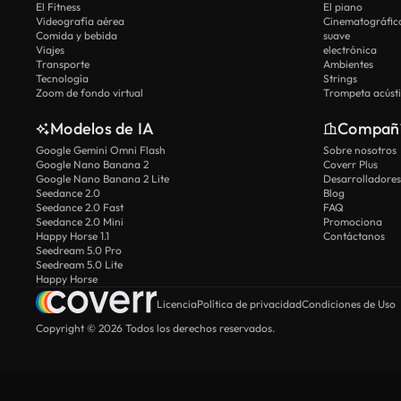
El Fitness
El piano
Videografía aérea
Cinematográfic
Comida y bebida
suave
Viajes
electrónica
Transporte
Ambientes
Tecnología
Strings
Zoom de fondo virtual
Trompeta acúst
Modelos de IA
Compañ
Google Gemini Omni Flash
Sobre nosotros
Google Nano Banana 2
Coverr Plus
Google Nano Banana 2 Lite
Desarrolladores
Seedance 2.0
Blog
Seedance 2.0 Fast
FAQ
Seedance 2.0 Mini
Promociona
Happy Horse 1.1
Contáctanos
Seedream 5.0 Pro
Seedream 5.0 Lite
Happy Horse
Licencia
Política de privacidad
Condiciones de Uso
Copyright © 2026 Todos los derechos reservados.