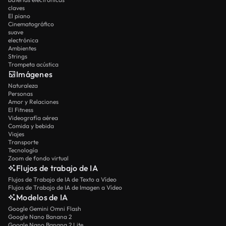
claves
El piano
Cinematográfico
suave
electrónica
Ambientes
Strings
Trompeta acústica
Imágenes
Naturaleza
Personas
Amor y Relaciones
El Fitness
Videografía aérea
Comida y bebida
Viajes
Transporte
Tecnología
Zoom de fondo virtual
Flujos de trabajo de IA
Flujos de Trabajo de IA de Texto a Vídeo
Flujos de Trabajo de IA de Imagen a Vídeo
Modelos de IA
Google Gemini Omni Flash
Google Nano Banana 2
Google Nano Banana 2 Lite