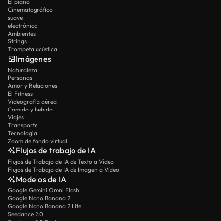
El piano
Cinematográfico
suave
electrónica
Ambientes
Strings
Trompeta acústica
Imágenes
Naturaleza
Personas
Amor y Relaciones
El Fitness
Videografía aérea
Comida y bebida
Viajes
Transporte
Tecnología
Zoom de fondo virtual
Flujos de trabajo de IA
Flujos de Trabajo de IA de Texto a Vídeo
Flujos de Trabajo de IA de Imagen a Vídeo
Modelos de IA
Google Gemini Omni Flash
Google Nano Banana 2
Google Nano Banana 2 Lite
Seedance 2.0