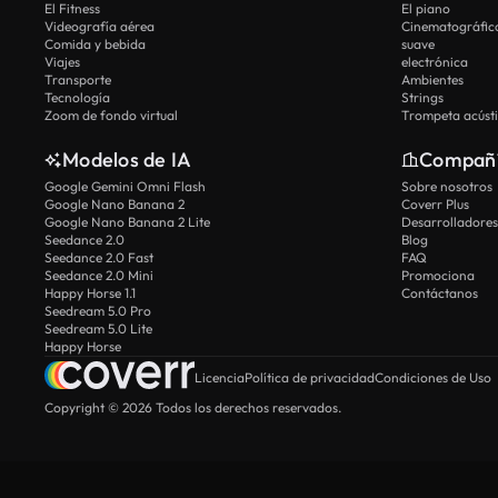
El Fitness
El piano
Videografía aérea
Cinematográfic
Comida y bebida
suave
Viajes
electrónica
Transporte
Ambientes
Tecnología
Strings
Zoom de fondo virtual
Trompeta acúst
Modelos de IA
Compañ
Google Gemini Omni Flash
Sobre nosotros
Google Nano Banana 2
Coverr Plus
Google Nano Banana 2 Lite
Desarrolladores
Seedance 2.0
Blog
Seedance 2.0 Fast
FAQ
Seedance 2.0 Mini
Promociona
Happy Horse 1.1
Contáctanos
Seedream 5.0 Pro
Seedream 5.0 Lite
Happy Horse
Licencia
Política de privacidad
Condiciones de Uso
Copyright © 2026 Todos los derechos reservados.