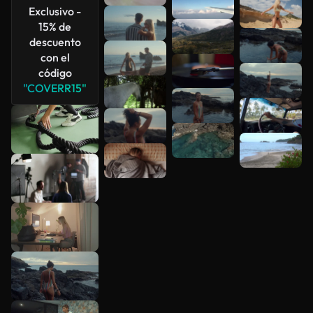
Exclusivo -
15% de
descuento
con el
código
"COVERR15"