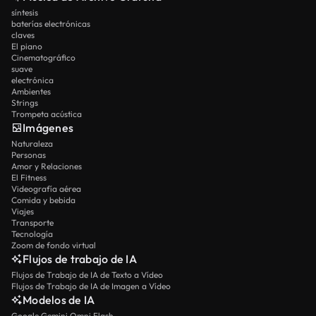
síntesis
baterías electrónicas
claves
El piano
Cinematográfico
suave
electrónica
Ambientes
Strings
Trompeta acústica
Imágenes
Naturaleza
Personas
Amor y Relaciones
El Fitness
Videografía aérea
Comida y bebida
Viajes
Transporte
Tecnología
Zoom de fondo virtual
Flujos de trabajo de IA
Flujos de Trabajo de IA de Texto a Vídeo
Flujos de Trabajo de IA de Imagen a Vídeo
Modelos de IA
Google Gemini Omni Flash