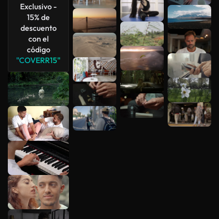
Exclusivo -
15% de
descuento
con el
código
"COVERR15"