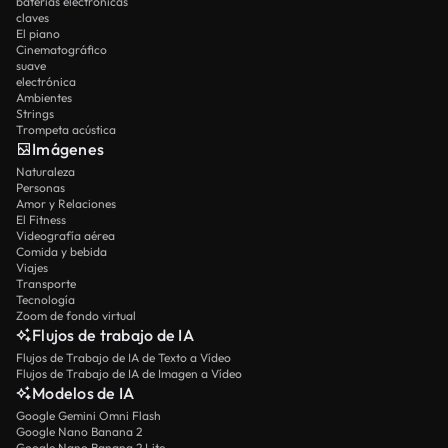
baterías electrónicas
claves
El piano
Cinematográfico
suave
electrónica
Ambientes
Strings
Trompeta acústica
Imágenes
Naturaleza
Personas
Amor y Relaciones
El Fitness
Videografía aérea
Comida y bebida
Viajes
Transporte
Tecnología
Zoom de fondo virtual
Flujos de trabajo de IA
Flujos de Trabajo de IA de Texto a Vídeo
Flujos de Trabajo de IA de Imagen a Vídeo
Modelos de IA
Google Gemini Omni Flash
Google Nano Banana 2
Google Nano Banana 2 Lite