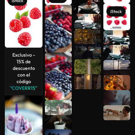
iStock
iStock
Ver más
Exclusivo -
15% de
descuento
con el
código
"COVERR15"