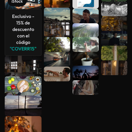
iStock
Exclusivo -
15% de
descuento
con el
código
"COVERR15"