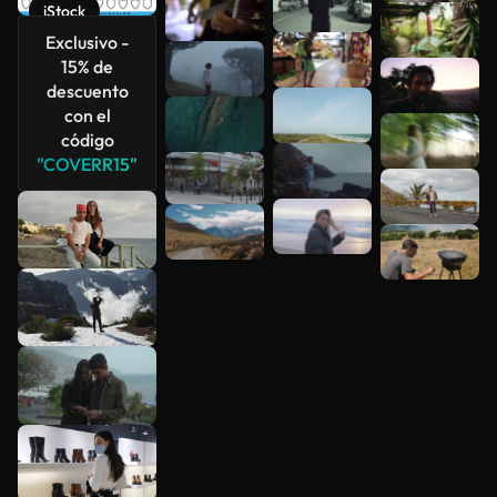
iStock
Exclusivo -
15% de
descuento
con el
código
"COVERR15"