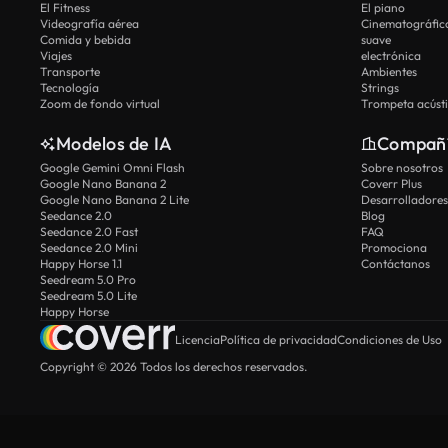
El Fitness
El piano
Videografía aérea
Cinematográfic
Comida y bebida
suave
Viajes
electrónica
Transporte
Ambientes
Tecnología
Strings
Zoom de fondo virtual
Trompeta acúst
Modelos de IA
Compañ
Google Gemini Omni Flash
Sobre nosotros
Google Nano Banana 2
Coverr Plus
Google Nano Banana 2 Lite
Desarrolladores
Seedance 2.0
Blog
Seedance 2.0 Fast
FAQ
Seedance 2.0 Mini
Promociona
Happy Horse 1.1
Contáctanos
Seedream 5.0 Pro
Seedream 5.0 Lite
Happy Horse
Licencia
Política de privacidad
Condiciones de Uso
Copyright © 2026 Todos los derechos reservados.