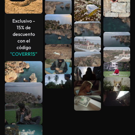
Exclusivo -
15% de
descuento
Ver más
con el
código
"COVERR15"