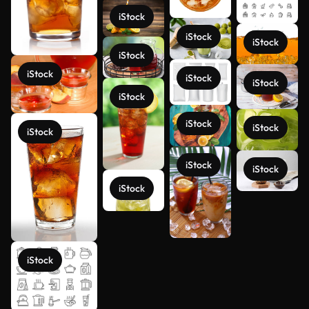
iStock
iStock
iStock
iStock
iStock
iStock
iStock
iStock
iStock
iStock
iStock
iStock
iStock
iStock
Ver más
iStock