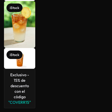
iStock
iStock
Exclusivo -
15% de
descuento
con el
código
"COVERR15"