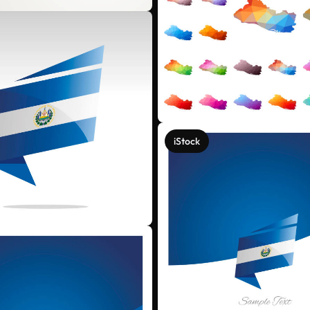
iStock