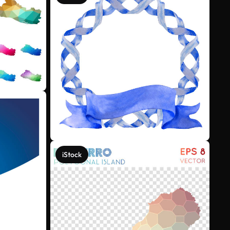
iStock