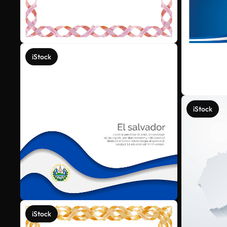
iStock
iStock
iStock