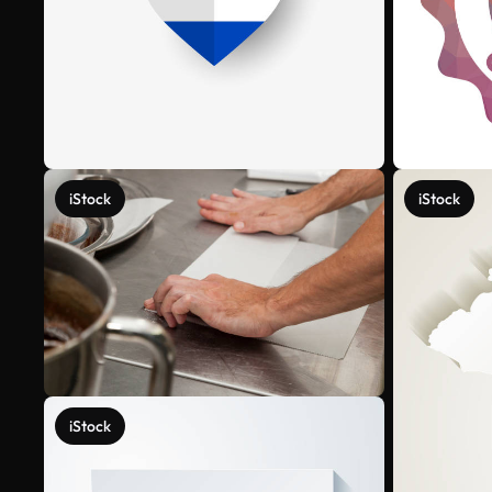
iStock
iStock
iStock