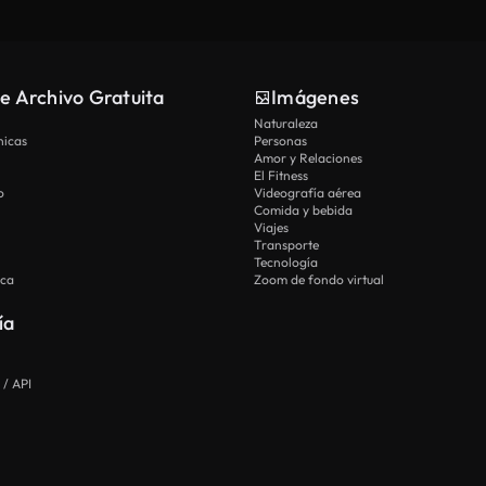
e Archivo Gratuita
Imágenes
Naturaleza
nicas
Personas
Amor y Relaciones
El Fitness
o
Videografía aérea
Comida y bebida
Viajes
Transporte
Tecnología
ica
Zoom de fondo virtual
ía
 / API