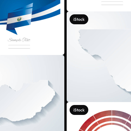
iStock
iStock