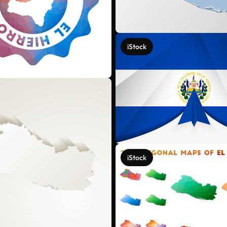
iStock
iStock