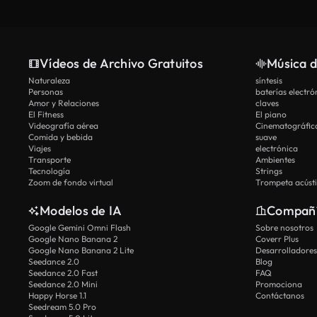
Vídeos de Archivo Gratuitos
Música d
Naturaleza
síntesis
Personas
baterías electró
Amor y Relaciones
claves
El Fitness
El piano
Videografía aérea
Cinematográfic
Comida y bebida
suave
Viajes
electrónica
Transporte
Ambientes
Tecnología
Strings
Zoom de fondo virtual
Trompeta acúst
Modelos de IA
Compañ
Google Gemini Omni Flash
Sobre nosotros
Google Nano Banana 2
Coverr Plus
Google Nano Banana 2 Lite
Desarrolladores
Seedance 2.0
Blog
Seedance 2.0 Fast
FAQ
Seedance 2.0 Mini
Promociona
Happy Horse 1.1
Contáctanos
Seedream 5.0 Pro