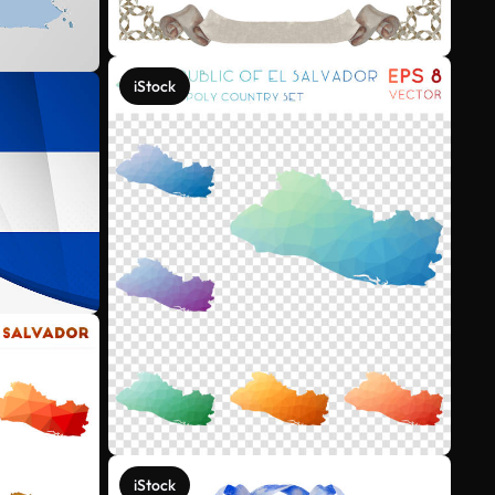
iStock
iStock