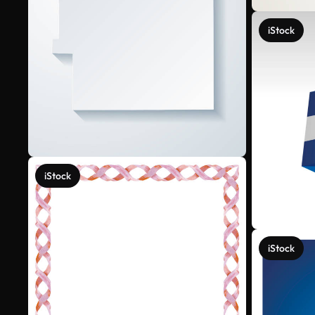
iStock
iStock
iStock