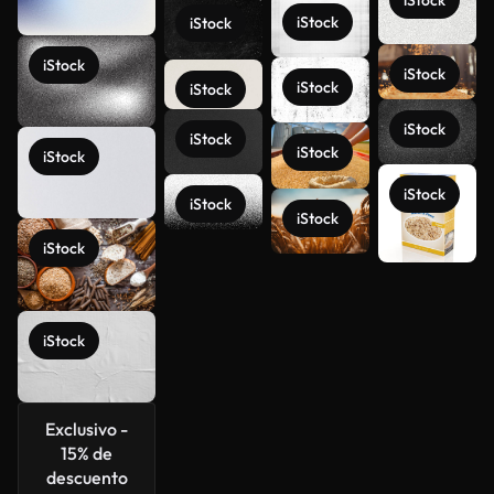
iStock
iStock
iStock
iStock
iStock
iStock
iStock
iStock
iStock
iStock
iStock
iStock
iStock
iStock
Ver más
iStock
Exclusivo -
15% de
descuento