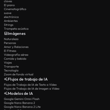
claves
El piano
Cinematográfico
suave
electrónica
Ambientes
Strings
Trompeta acústica
Imágenes
Naturaleza
Personas
Amor y Relaciones
El Fitness
Videografía aérea
Comida y bebida
Viajes
Transporte
Tecnología
Zoom de fondo virtual
Flujos de trabajo de IA
Flujos de Trabajo de IA de Texto a Vídeo
Flujos de Trabajo de IA de Imagen a Vídeo
Modelos de IA
Google Gemini Omni Flash
Google Nano Banana 2
Google Nano Banana 2 Lite