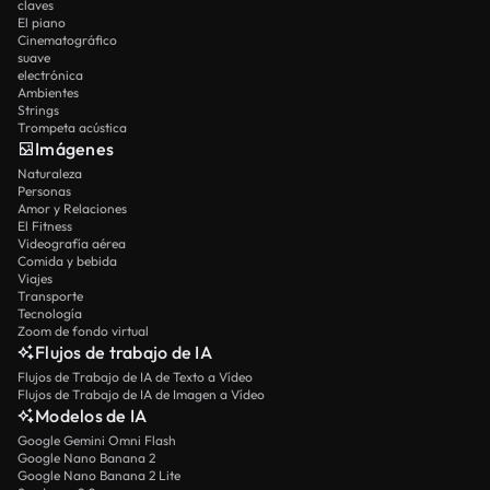
claves
El piano
Cinematográfico
suave
electrónica
Ambientes
Strings
Trompeta acústica
Imágenes
Naturaleza
Personas
Amor y Relaciones
El Fitness
Videografía aérea
Comida y bebida
Viajes
Transporte
Tecnología
Zoom de fondo virtual
Flujos de trabajo de IA
Flujos de Trabajo de IA de Texto a Vídeo
Flujos de Trabajo de IA de Imagen a Vídeo
Modelos de IA
Google Gemini Omni Flash
Google Nano Banana 2
Google Nano Banana 2 Lite