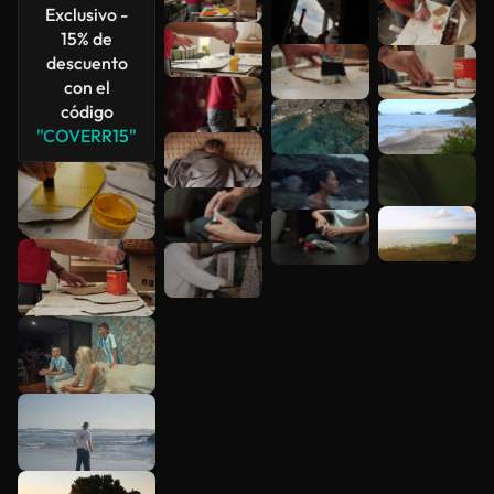
Exclusivo -
15% de
descuento
con el
código
"COVERR15"