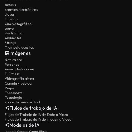
síntesis
baterías electrónicas
claves
El piano
Cinematográfico
suave
electrónica
Ambientes
Strings
Trompeta acústica
Imágenes
Naturaleza
Personas
Amor y Relaciones
El Fitness
Videografía aérea
Comida y bebida
Viajes
Transporte
Tecnología
Zoom de fondo virtual
Flujos de trabajo de IA
Flujos de Trabajo de IA de Texto a Vídeo
Flujos de Trabajo de IA de Imagen a Vídeo
Modelos de IA
Google Gemini Omni Flash