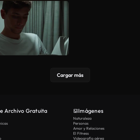
Cargar más
e Archivo Gratuita
Imágenes
Naturaleza
nicas
Personas
Amor y Relaciones
El Fitness
o
Videografía aérea