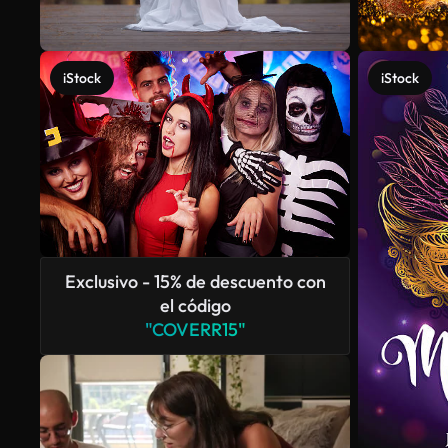
iStock
iStock
Exclusivo - 15% de descuento con
el código
"COVERR15"