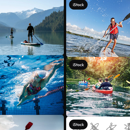
iStock
iStock
iStock