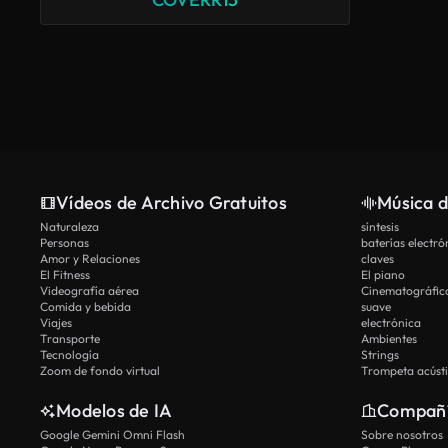
Vídeos de Archivo Gratuitos
Música d
Naturaleza
síntesis
Personas
baterías electró
Amor y Relaciones
claves
El Fitness
El piano
Videografía aérea
Cinematográfic
Comida y bebida
suave
Viajes
electrónica
Transporte
Ambientes
Tecnología
Strings
Zoom de fondo virtual
Trompeta acúst
Modelos de IA
Compañ
Google Gemini Omni Flash
Sobre nosotros