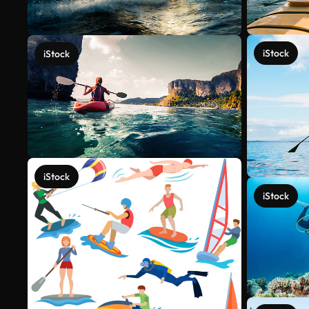
iStock
iStock
iStock
iStock