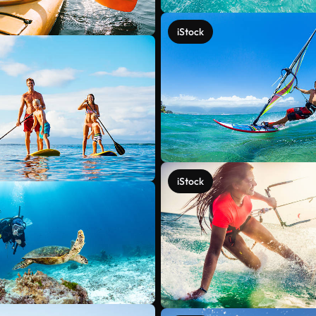
iStock
iStock