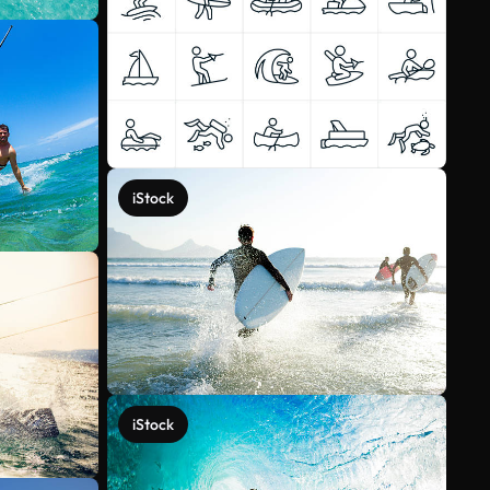
iStock
iStock