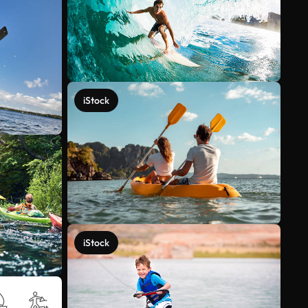
iStock
iStock