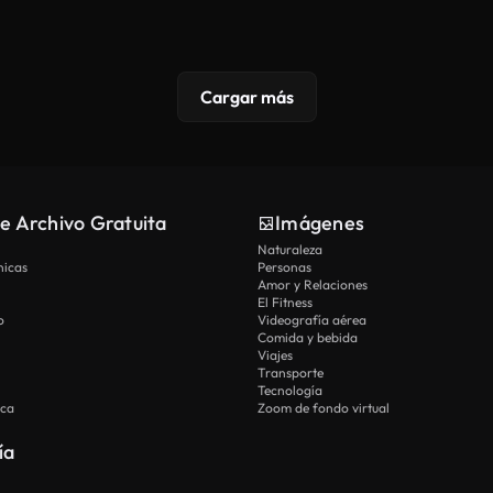
Cargar más
e Archivo Gratuita
Imágenes
Naturaleza
nicas
Personas
Amor y Relaciones
El Fitness
o
Videografía aérea
Comida y bebida
Viajes
Transporte
Tecnología
ica
Zoom de fondo virtual
ía