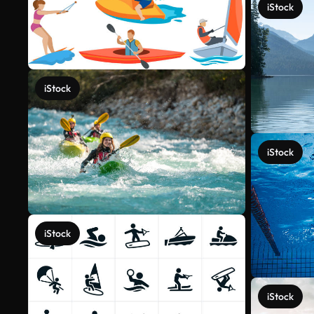
iStock
iStock
iStock
iStock
iStock