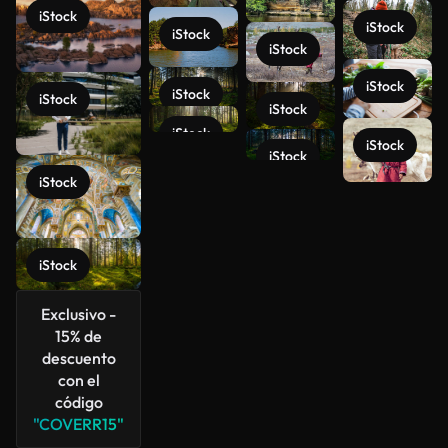
iStock
iStock
iStock
iStock
iStock
iStock
iStock
iStock
iStock
iStock
iStock
iStock
Ver más
iStock
Exclusivo -
15% de
descuento
con el
código
"COVERR15"