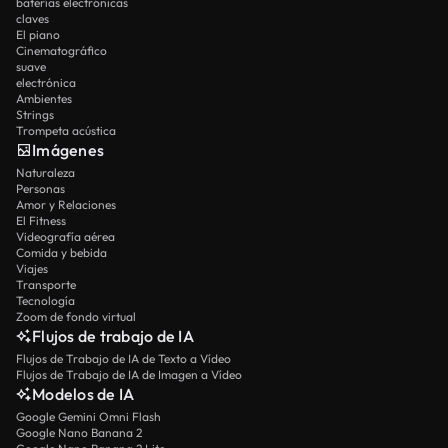
baterías electrónicas
claves
El piano
Cinematográfico
suave
electrónica
Ambientes
Strings
Trompeta acústica
Imágenes
Naturaleza
Personas
Amor y Relaciones
El Fitness
Videografía aérea
Comida y bebida
Viajes
Transporte
Tecnología
Zoom de fondo virtual
Flujos de trabajo de IA
Flujos de Trabajo de IA de Texto a Vídeo
Flujos de Trabajo de IA de Imagen a Vídeo
Modelos de IA
Google Gemini Omni Flash
Google Nano Banana 2