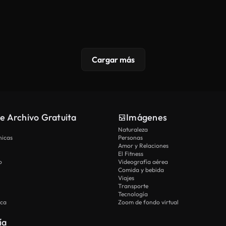
Cargar más
e Archivo Gratuita
Imágenes
Naturaleza
nicas
Personas
Amor y Relaciones
El Fitness
o
Videografía aérea
Comida y bebida
Viajes
Transporte
Tecnología
ica
Zoom de fondo virtual
ía