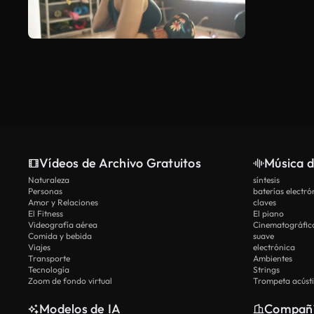
Vídeos de Archivo Gratuitos
Música d
Naturaleza
síntesis
Personas
baterías electró
Amor y Relaciones
claves
El Fitness
El piano
Videografía aérea
Cinematográfic
Comida y bebida
suave
Viajes
electrónica
Transporte
Ambientes
Tecnología
Strings
Zoom de fondo virtual
Trompeta acúst
Modelos de IA
Compañ