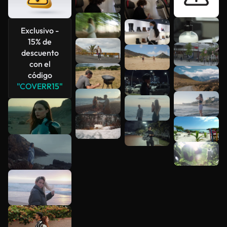
Exclusivo -
Ver más
15% de
descuento
con el
código
"COVERR15"