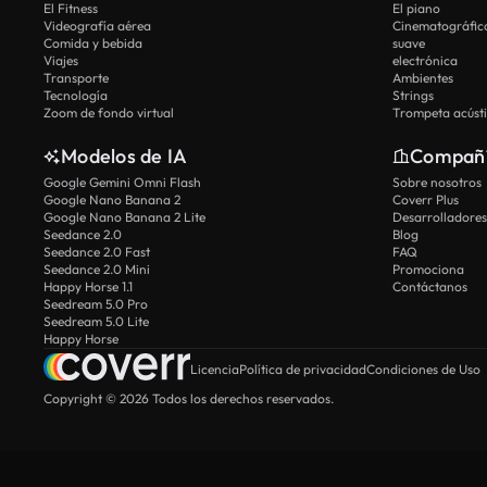
El Fitness
El piano
Videografía aérea
Cinematográfic
Comida y bebida
suave
Viajes
electrónica
Transporte
Ambientes
Tecnología
Strings
Zoom de fondo virtual
Trompeta acúst
Modelos de IA
Compañ
Google Gemini Omni Flash
Sobre nosotros
Google Nano Banana 2
Coverr Plus
Google Nano Banana 2 Lite
Desarrolladores
Seedance 2.0
Blog
Seedance 2.0 Fast
FAQ
Seedance 2.0 Mini
Promociona
Happy Horse 1.1
Contáctanos
Seedream 5.0 Pro
Seedream 5.0 Lite
Happy Horse
Licencia
Política de privacidad
Condiciones de Uso
Copyright © 2026 Todos los derechos reservados.