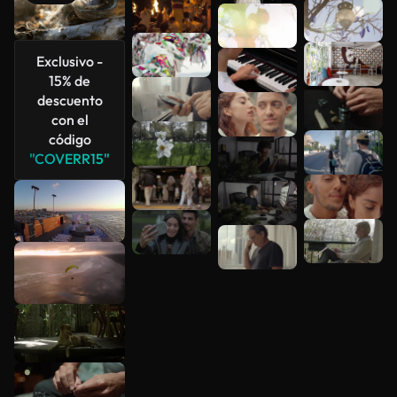
Ver más
Exclusivo -
15% de
descuento
con el
código
"COVERR15"