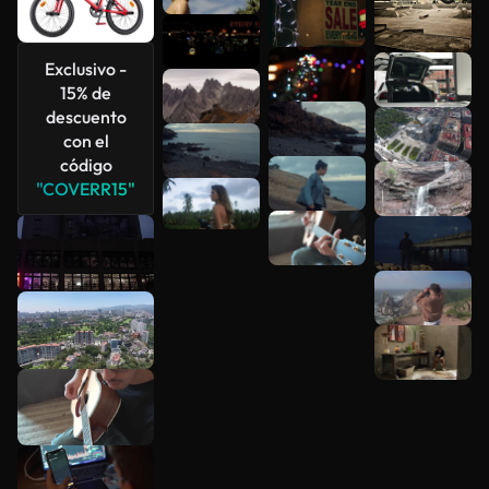
Exclusivo -
15% de
descuento
Ver más
con el
código
"COVERR15"