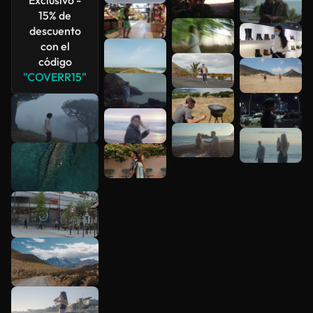
15% de
descuento
con el
código
"COVERR15"