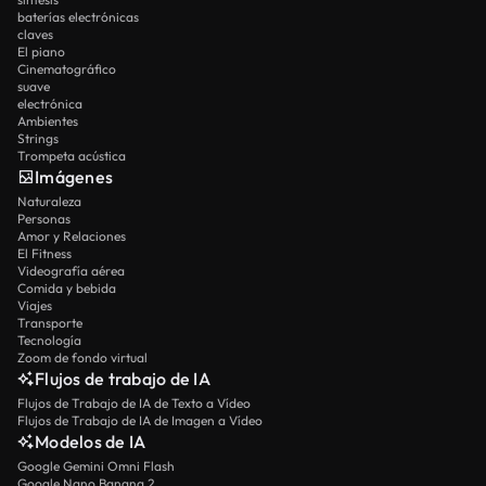
baterías electrónicas
claves
El piano
Cinematográfico
suave
electrónica
Ambientes
Strings
Trompeta acústica
Imágenes
Naturaleza
Personas
Amor y Relaciones
El Fitness
Videografía aérea
Comida y bebida
Viajes
Transporte
Tecnología
Zoom de fondo virtual
Flujos de trabajo de IA
Flujos de Trabajo de IA de Texto a Vídeo
Flujos de Trabajo de IA de Imagen a Vídeo
Modelos de IA
Google Gemini Omni Flash
Google Nano Banana 2