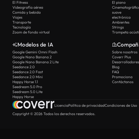
El Fitness
El piano
Videografía aérea
Cinematográfic
Comida y bebida
suave
Viajes
electrónica
Transporte
Ambientes
Tecnología
Strings
Zoom de fondo virtual
Trompeta acúst
Modelos de IA
Compañ
Google Gemini Omni Flash
Sobre nosotros
Google Nano Banana 2
Coverr Plus
Google Nano Banana 2 Lite
Desarrolladores
Seedance 2.0
Blog
Seedance 2.0 Fast
FAQ
Seedance 2.0 Mini
Promociona
Happy Horse 1.1
Contáctanos
Seedream 5.0 Pro
Seedream 5.0 Lite
Happy Horse
Licencia
Política de privacidad
Condiciones de Uso
Copyright © 2026 Todos los derechos reservados.