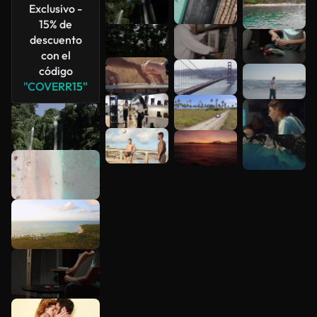
Exclusivo -
15% de
descuento
con el
código
"COVERR15"