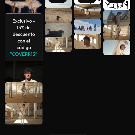
Ver más
Exclusivo -
15% de
descuento
con el
código
"COVERR15"