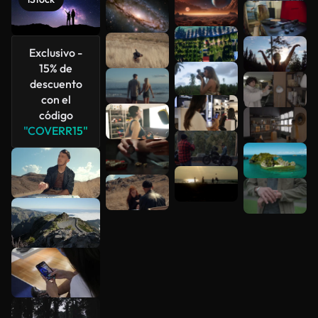
Ver más
Exclusivo -
15% de
descuento
con el
código
"COVERR15"