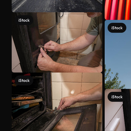
iStock
iStock
iStock
iStock