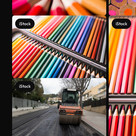
iStock
iStock
iStock