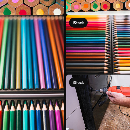
iStock
iStock