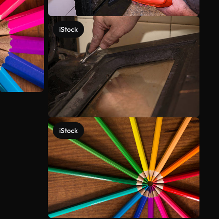
iStock
iStock