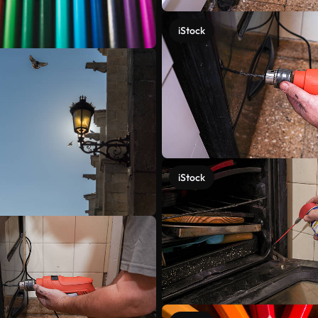
iStock
iStock