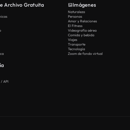
e Archivo Gratuita
Imágenes
Naturaleza
nicas
Personas
Amor y Relaciones
El Fitness
o
Videografía aérea
Comida y bebida
Viajes
Transporte
Tecnología
ica
Zoom de fondo virtual
ía
 / API