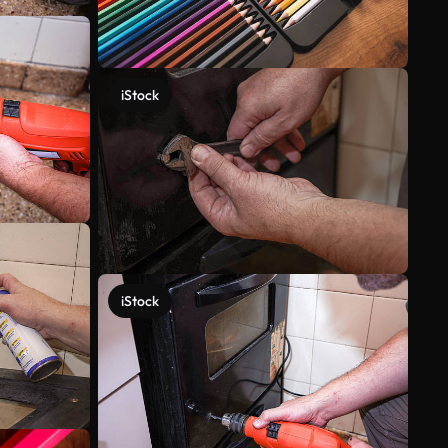
iStock
iStock