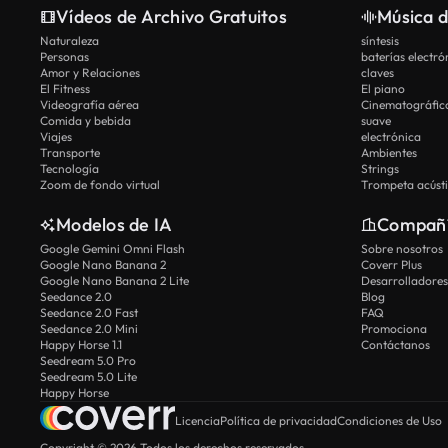
Vídeos de Archivo Gratuitos
Música d
Naturaleza
síntesis
Personas
baterías electró
Amor y Relaciones
claves
El Fitness
El piano
Videografía aérea
Cinematográfic
Comida y bebida
suave
Viajes
electrónica
Transporte
Ambientes
Tecnología
Strings
Zoom de fondo virtual
Trompeta acúst
Modelos de IA
Compañ
Google Gemini Omni Flash
Sobre nosotros
Google Nano Banana 2
Coverr Plus
Google Nano Banana 2 Lite
Desarrolladores
Seedance 2.0
Blog
Seedance 2.0 Fast
FAQ
Seedance 2.0 Mini
Promociona
Happy Horse 1.1
Contáctanos
Seedream 5.0 Pro
Seedream 5.0 Lite
Happy Horse
Licencia
Política de privacidad
Condiciones de Uso
Copyright © 2026 Todos los derechos reservados.