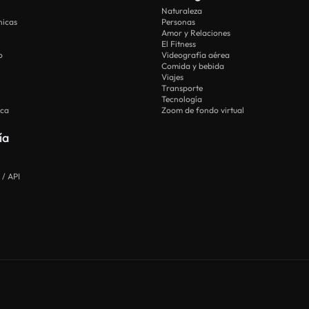
Naturaleza
nicas
Personas
Amor y Relaciones
El Fitness
o
Videografía aérea
Comida y bebida
Viajes
Transporte
Tecnología
ica
Zoom de fondo virtual
ía
 / API