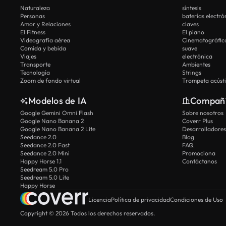
Naturaleza
síntesis
Personas
baterías electró
Amor y Relaciones
claves
El Fitness
El piano
Videografía aérea
Cinematográfic
Comida y bebida
suave
Viajes
electrónica
Transporte
Ambientes
Tecnología
Strings
Zoom de fondo virtual
Trompeta acúst
Modelos de IA
Compañ
Google Gemini Omni Flash
Sobre nosotros
Google Nano Banana 2
Coverr Plus
Google Nano Banana 2 Lite
Desarrolladores
Seedance 2.0
Blog
Seedance 2.0 Fast
FAQ
Seedance 2.0 Mini
Promociona
Happy Horse 1.1
Contáctanos
Seedream 5.0 Pro
Seedream 5.0 Lite
Happy Horse
Licencia
Política de privacidad
Condiciones de Uso
Copyright © 2026 Todos los derechos reservados.