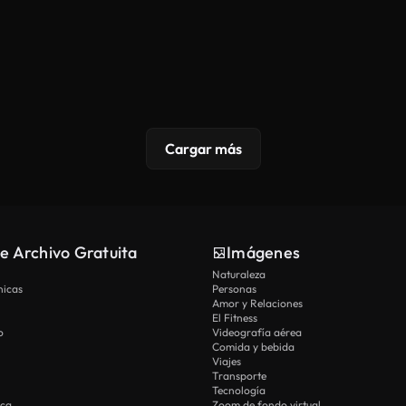
Cargar más
e Archivo Gratuita
Imágenes
Naturaleza
nicas
Personas
Amor y Relaciones
El Fitness
o
Videografía aérea
Comida y bebida
Viajes
Transporte
Tecnología
ica
Zoom de fondo virtual