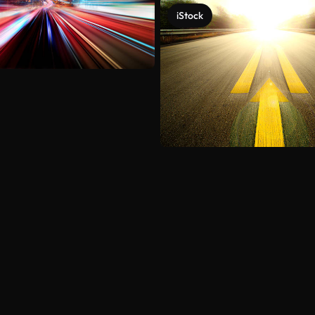
iStock