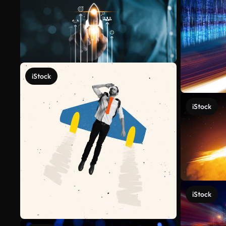
iStock
iStock
iStock