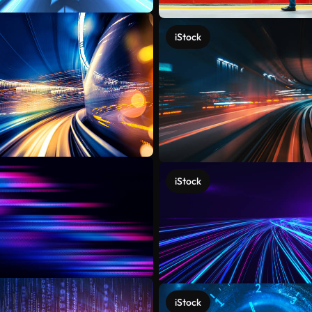
iStock
iStock
iStock