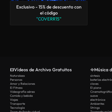
Exclusivo - 15% de descuento con
el código
"COVERR15"
Vídeos de Archivo Gratuitos
Música d
Naturaleza
síntesis
Personas
baterías electró
Amor y Relaciones
claves
El Fitness
El piano
Videografía aérea
Cinematográfic
Comida y bebida
suave
Viajes
electrónica
Transporte
Ambientes
Tecnología
Strings
Zoom de fondo virtual
Trompeta acúst