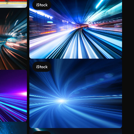
iStock
iStock