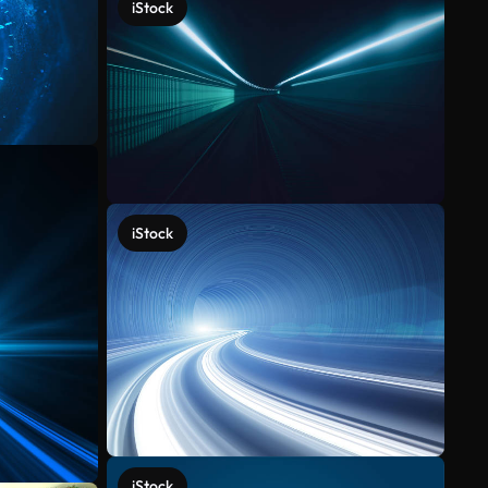
iStock
iStock
iStock