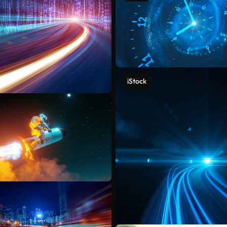
iStock