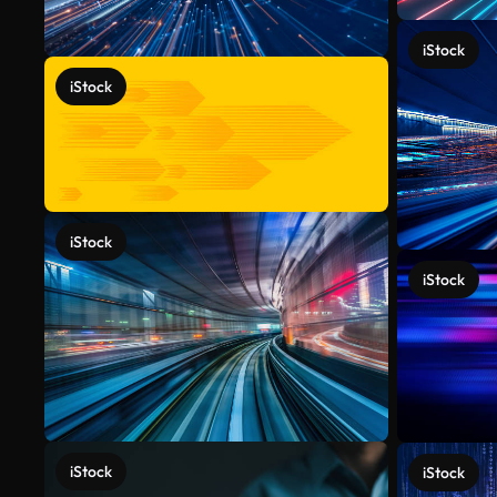
iStock
iStock
iStock
iStock
iStock
iStock