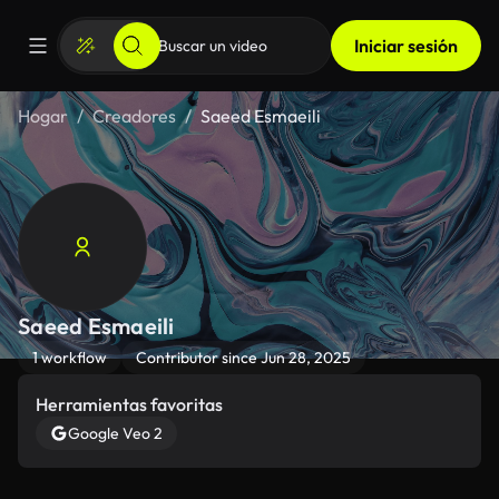
Iniciar sesión
Hogar
Creadores
Saeed Esmaeili
Saeed Esmaeili
1 workflow
Contributor since Jun 28, 2025
Herramientas favoritas
Google Veo 2