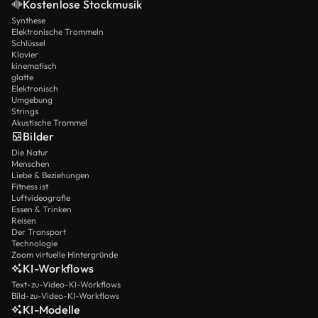
Kostenlose Stockmusik
Synthese
Elektronische Trommeln
Schlüssel
Klavier
kinematisch
glatte
Elektronisch
Umgebung
Strings
Akustische Trommel
Bilder
Die Natur
Menschen
Liebe & Beziehungen
Fitness ist
Luftvideografie
Essen & Trinken
Reisen
Der Transport
Technologie
Zoom virtuelle Hintergründe
KI-Workflows
Text-zu-Video-KI-Workflows
Bild-zu-Video-KI-Workflows
KI-Modelle