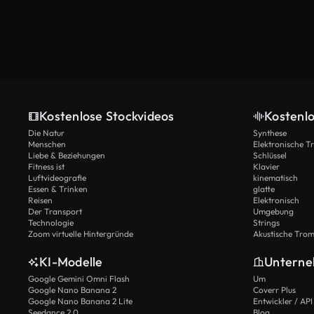
Kostenlose Stockvideos
Kostenl
Die Natur
Synthese
Menschen
Elektronische 
Liebe & Beziehungen
Schlüssel
Fitness ist
Klavier
Luftvideografie
kinematisch
Essen & Trinken
glatte
Reisen
Elektronisch
Der Transport
Umgebung
Technologie
Strings
Zoom virtuelle Hintergründe
Akustische Tro
KI-Modelle
Untern
Google Gemini Omni Flash
Um
Google Nano Banana 2
Coverr Plus
Google Nano Banana 2 Lite
Entwickler / API
Seedance 2.0
Blog