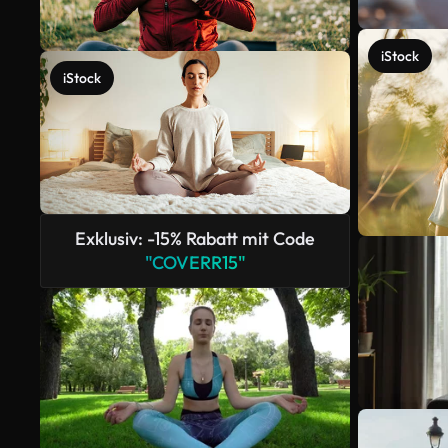
iStock
iStock
Exklusiv: -15% Rabatt mit Code
"COVERR15"