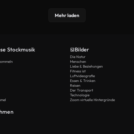
Mehr laden
ose Stockmusik
Bilder
Die Natur
Trommeln
Menschen
Liebe & Beziehungen
Fitness ist
Luftvideografie
Essen & Trinken
Reisen
Der Transport
Technologie
mmel
Zoom virtuelle Hintergründe
ehmen