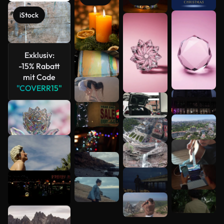
iStock
Mehr
anzeigen
Exklusiv:
-15% Rabatt
mit Code
"COVERR15"