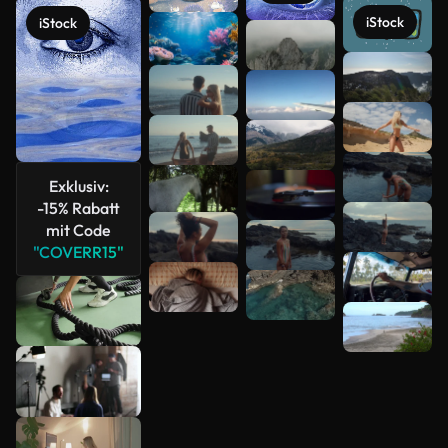
iStock
iStock
Mehr
anzeigen
Exklusiv:
-15% Rabatt
mit Code
"COVERR15"