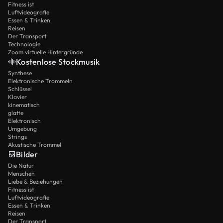
Fitness ist
Luftvideografie
Essen & Trinken
Reisen
Der Transport
Technologie
Zoom virtuelle Hintergründe
Kostenlose Stockmusik
Synthese
Elektronische Trommeln
Schlüssel
Klavier
kinematisch
glatte
Elektronisch
Umgebung
Strings
Akustische Trommel
Bilder
Die Natur
Menschen
Liebe & Beziehungen
Fitness ist
Luftvideografie
Essen & Trinken
Reisen
Der Transport