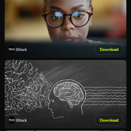
iStock
Download
iStock
Download