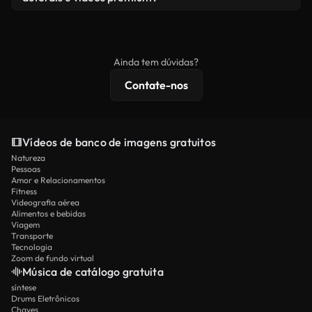
produto final esteja de acordo com nossa licença e
Os vídeos isentos de royalties incluem direitos
não seja redistribuído como conteúdo bruto de
comerciais, enquanto o conteúdo premium inclui
banco de imagens.
imagens exclusivas, resolução 4K e proteções de
Ainda tem dúvidas?
licenciamento estendidas.
Contate-nos
Vídeos de banco de imagens gratuitos
Natureza
Pessoas
Amor e Relacionamentos
Fitness
Videografia aérea
Alimentos e bebidas
Viagem
Transporte
Tecnologia
Zoom de fundo virtual
Música de catálogo gratuita
síntese
Drums Eletrônicos
Chaves