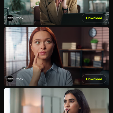
iStock
Download
iStock
Download