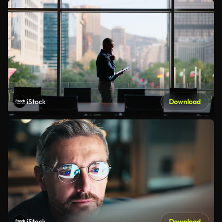
iStock
Download
iStock
Download