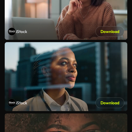
iStock
Download
iStock
Download