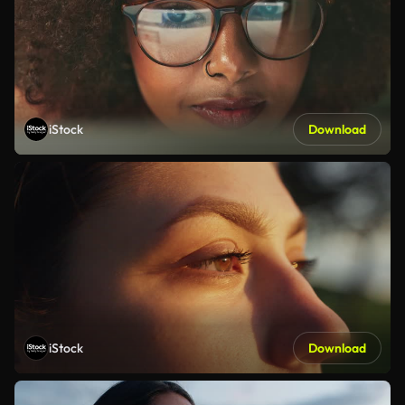
iStock
Download
iStock
Download