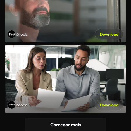
iStock
Download
iStock
Download
Carregar mais