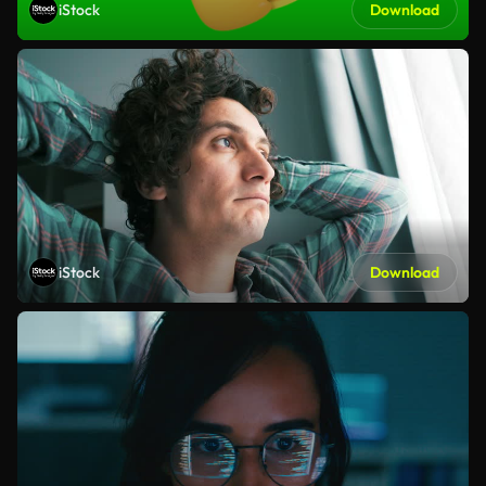
iStock
Download
iStock
Download