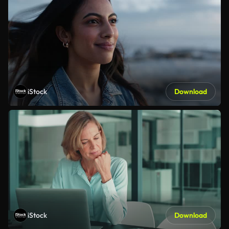
iStock
Download
iStock
Download