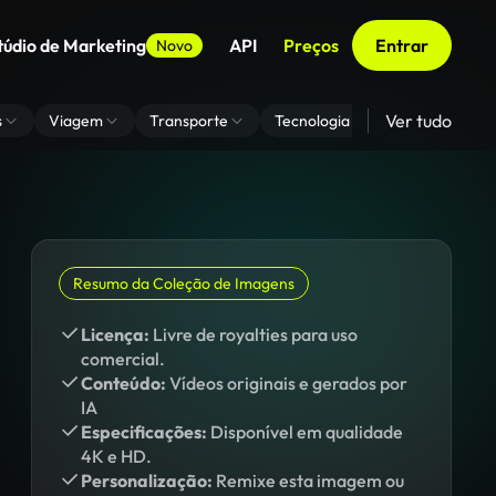
túdio de Marketing
API
Preços
Entrar
Novo
Ver tudo
s
Viagem
Transporte
Tecnologia
Zoom De Fundo
Resumo da Coleção de Imagens
Licença:
Livre de royalties para uso
comercial.
Conteúdo:
Vídeos originais e gerados por
IA
Especificações:
Disponível em qualidade
4K e HD.
Personalização:
Remixe esta imagem ou