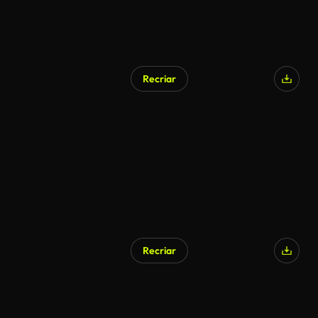
Recriar
Recriar