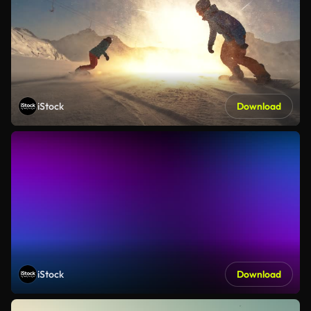
iStock
Download
iStock
Download