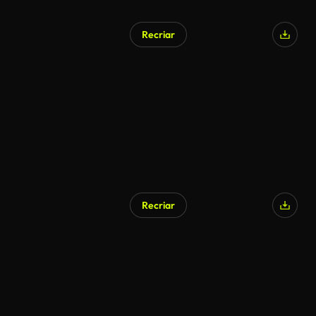
Recriar
Recriar