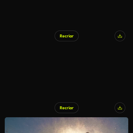
Recriar
Recriar