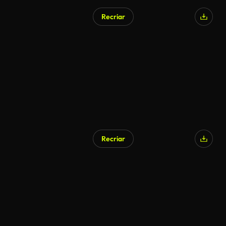
Recriar
Recriar