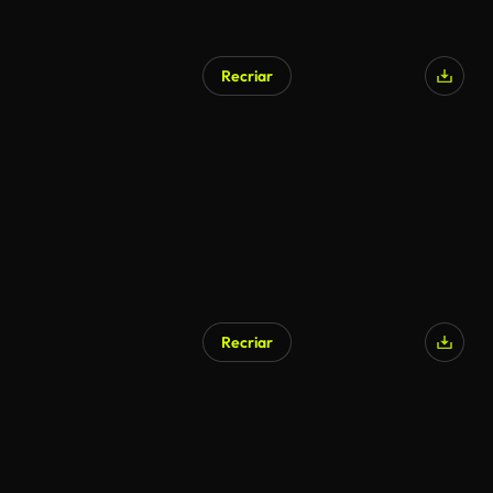
Recriar
Recriar