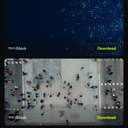
iStock
Download
iStock
Download