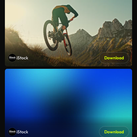
iStock
Download
iStock
Download