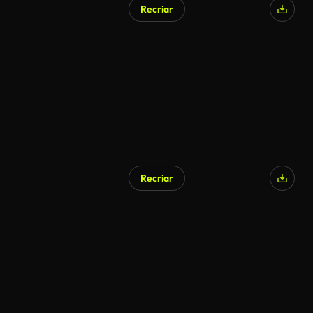
Recriar
Recriar