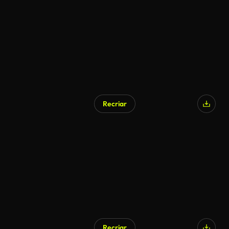
Recriar
Recriar