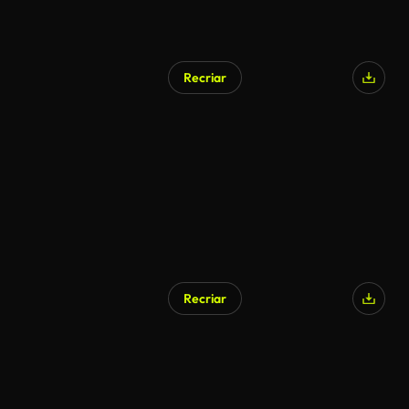
Recriar
Recriar