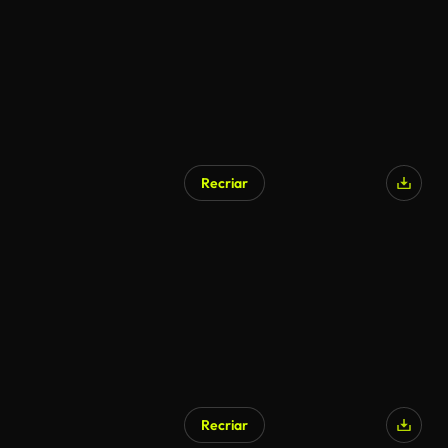
Recriar
Recriar