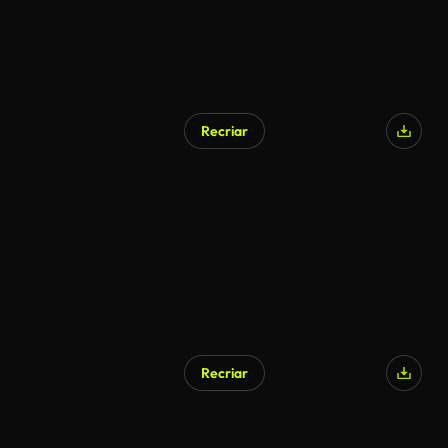
Recriar
Recriar