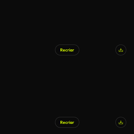
Recriar
Recriar