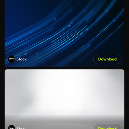
iStock
Download
iStock
Download