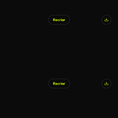
Recriar
Recriar