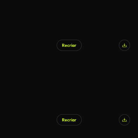
Recriar
Recriar