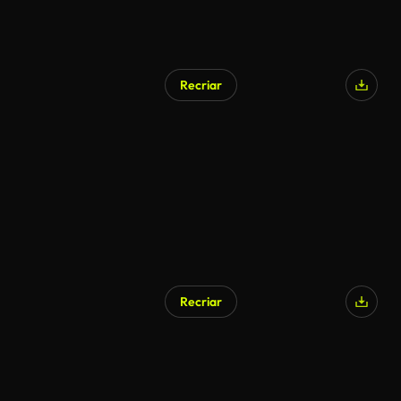
Recriar
Recriar