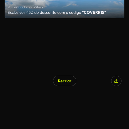
Patrocinado por iStock
Exclusivo: -15% de desconto com o código
"COVERR15"
Recriar