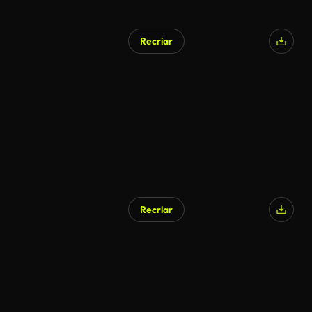
Recriar
Recriar