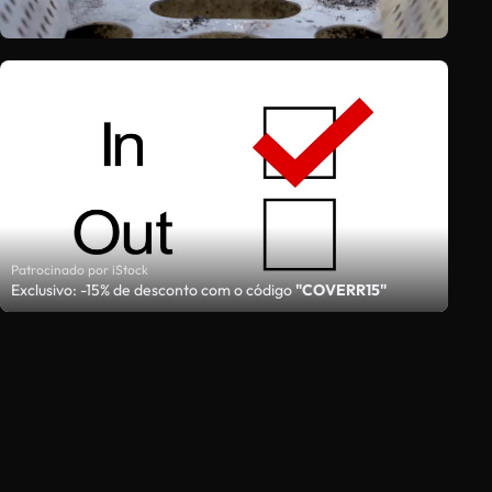
Patrocinado por iStock
Exclusivo: -15% de desconto com o código
"COVERR15"