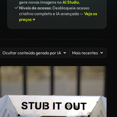
gere novas imagens no
AI Studio.
Níveis de acesso:
Desbloqueie acesso
criativo completo e IA avançada —
Veja os
preços →
Ocultar conteúdo gerado por IA
Mais recentes