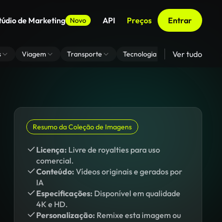
túdio de Marketing
API
Preços
Entrar
Novo
Ver tudo
s
Viagem
Transporte
Tecnologia
Zoom De Fundo
Resumo da Coleção de Imagens
Licença:
Livre de royalties para uso
comercial.
Conteúdo:
Vídeos originais e gerados por
IA
Especificações:
Disponível em qualidade
4K e HD.
Personalização:
Remixe esta imagem ou