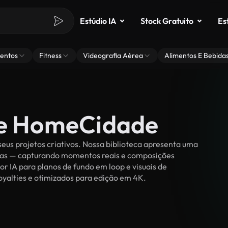
Estúdio IA
Stock Gratuito
Es
entos
Fitness
Videografia Aérea
Alimentos E Bebida
de HomeCidade
us projetos criativos. Nossa biblioteca apresenta uma
ssoas — capturando momentos reais e composições
or IA para planos de fundo em loop e visuais de
royalties e otimizados para edição em 4K.