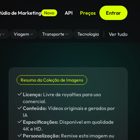
túdio de Marketing
API
Preços
Entrar
Novo
Ver tudo
s
Viagem
Transporte
Tecnologia
Zoom De Fundo
Resumo da Coleção de Imagens
Licença:
Livre de royalties para uso
comercial.
Conteúdo:
Vídeos originais e gerados por
IA
Especificações:
Disponível em qualidade
4K e HD.
Personalização:
Remixe esta imagem ou