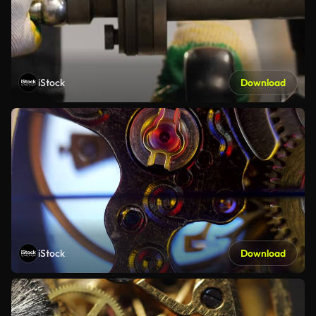
iStock
Download
iStock
Download