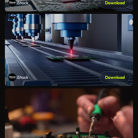
iStock
Download
iStock
Download