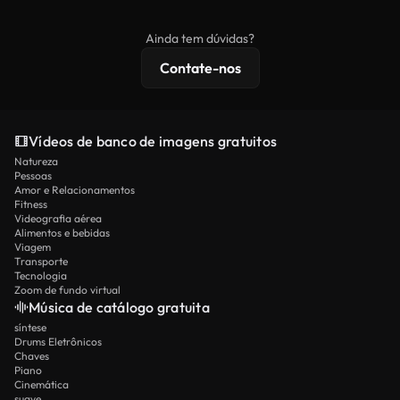
comerciais, enquanto o conteúdo premium inclui
banco de imagens.
imagens exclusivas, resolução 4K e proteções de
Ainda tem dúvidas?
licenciamento estendidas.
Contate-nos
Vídeos de banco de imagens gratuitos
Natureza
Pessoas
Amor e Relacionamentos
Fitness
Videografia aérea
Alimentos e bebidas
Viagem
Transporte
Tecnologia
Zoom de fundo virtual
Música de catálogo gratuita
síntese
Drums Eletrônicos
Chaves
Piano
Cinemática
suave