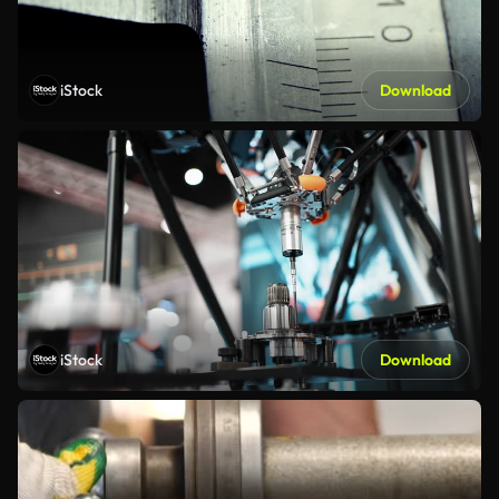
iStock
Download
iStock
Download