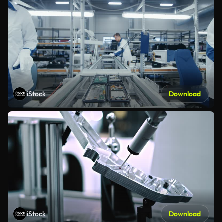
iStock
Download
iStock
Download