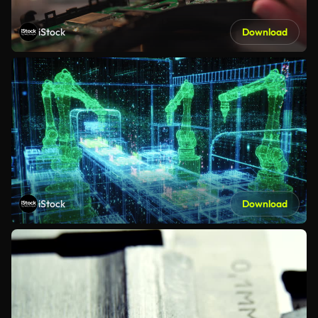
iStock
Download
iStock
Download