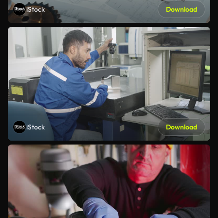
iStock
Download
iStock
Download