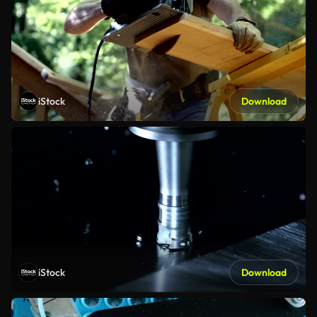
iStock
Download
iStock
Download