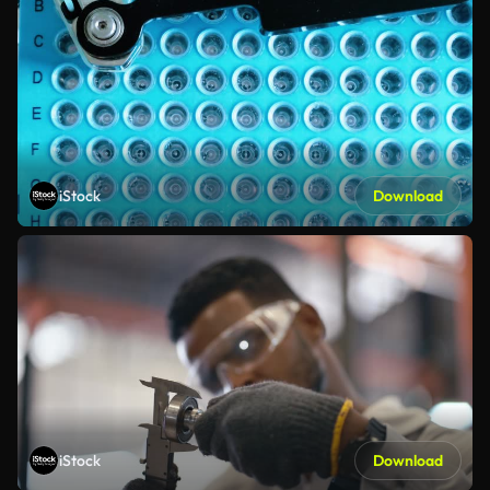
iStock
Download
iStock
Download