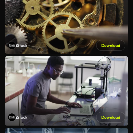
iStock
Download
iStock
Download