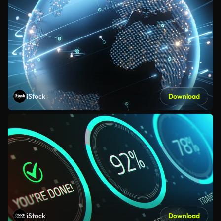
iStock
Download
iStock
Download