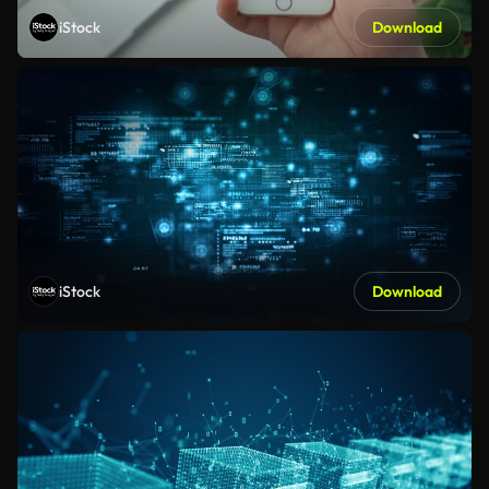
iStock
Download
iStock
Download