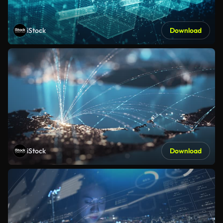
iStock
Download
iStock
Download