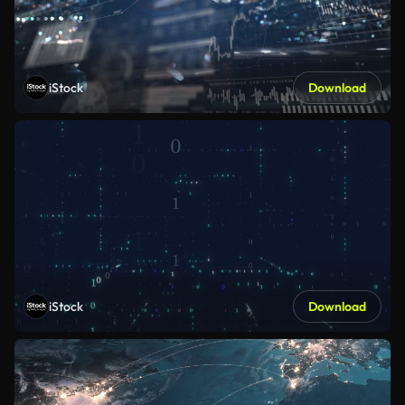
iStock
Download
iStock
Download