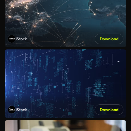
iStock
Download
iStock
Download