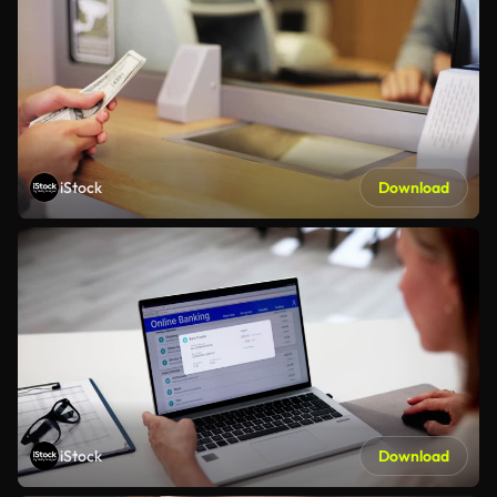
iStock
Download
iStock
Download