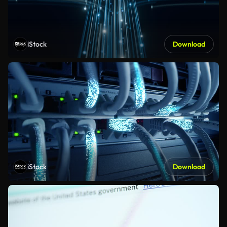
iStock
Download
iStock
Download