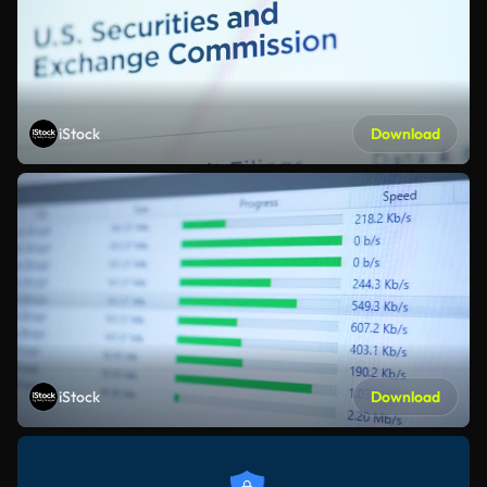
iStock
Download
iStock
Download