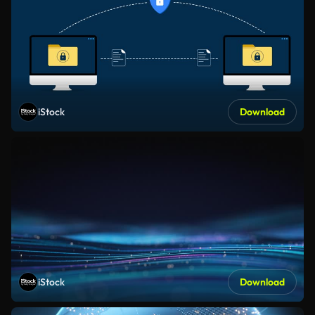
iStock
Download
iStock
Download