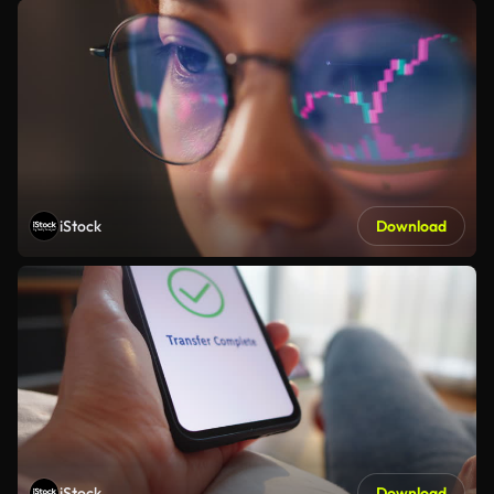
iStock
Download
iStock
Download