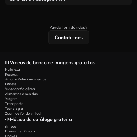
produto final esteja de acordo com nossa licença e
Os vídeos isentos de royalties incluem direitos
não seja redistribuído como conteúdo bruto de
comerciais, enquanto o conteúdo premium inclui
banco de imagens.
imagens exclusivas, resolução 4K e proteções de
Ainda tem dúvidas?
licenciamento estendidas.
Contate-nos
Vídeos de banco de imagens gratuitos
Natureza
Pessoas
Amor e Relacionamentos
Fitness
Videografia aérea
Alimentos e bebidas
Viagem
Transporte
Tecnologia
Zoom de fundo virtual
Música de catálogo gratuita
síntese
Drums Eletrônicos
Chaves