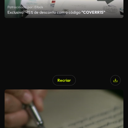
Patrocinado por iStock
Exclusivo: -15% de desconto com o código
"COVERR15"
Recriar