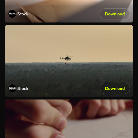
iStock
Download
iStock
Download