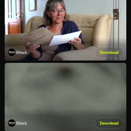
iStock
Download
iStock
Download