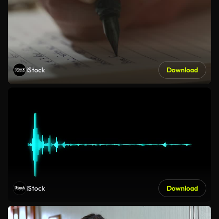
iStock
Download
iStock
Download