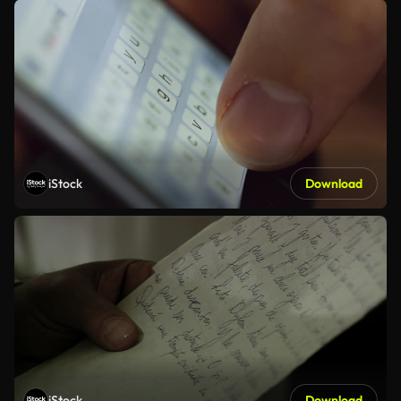
iStock
Download
iStock
Download