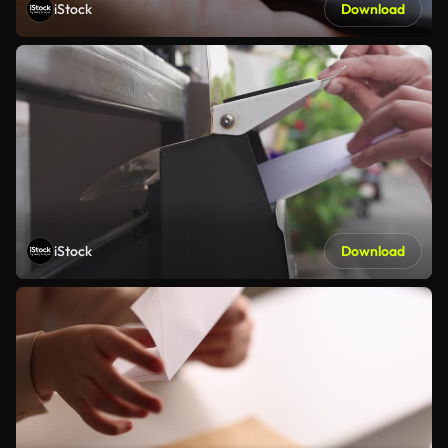
iStock
Download
iStock
Download