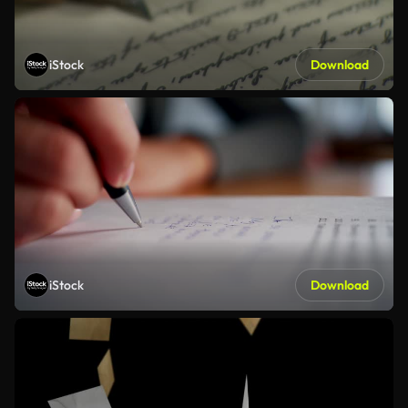
iStock
Download
iStock
Download