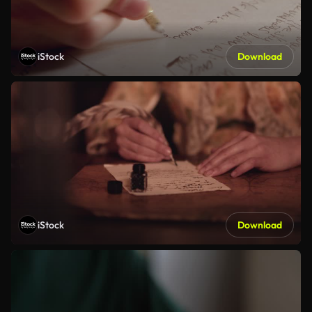
iStock
Download
iStock
Download