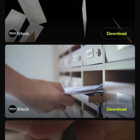
iStock
Download
iStock
Download