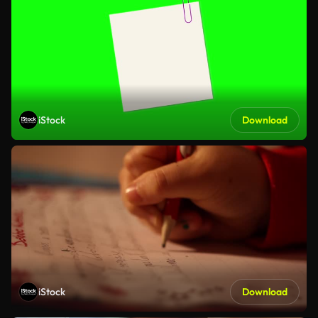
iStock
Download
iStock
Download