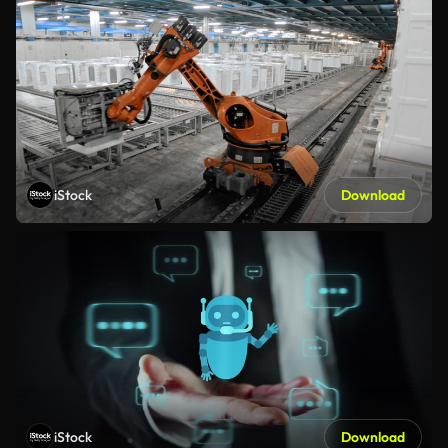
iStock
Download
iStock
Download