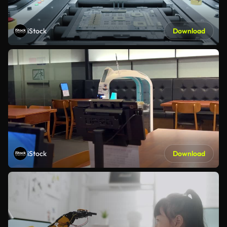
iStock
Download
iStock
Download