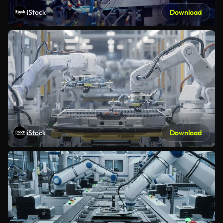
iStock
Download
iStock
Download