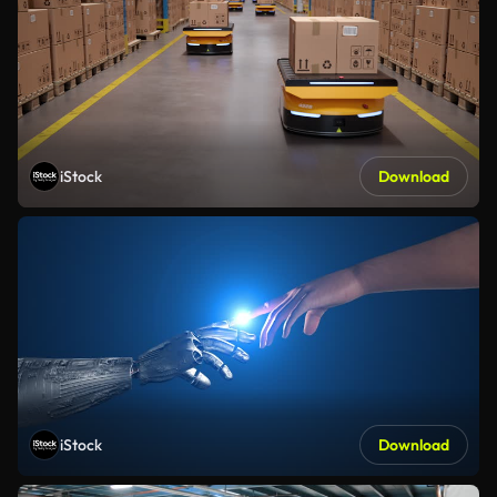
iStock
Download
iStock
Download