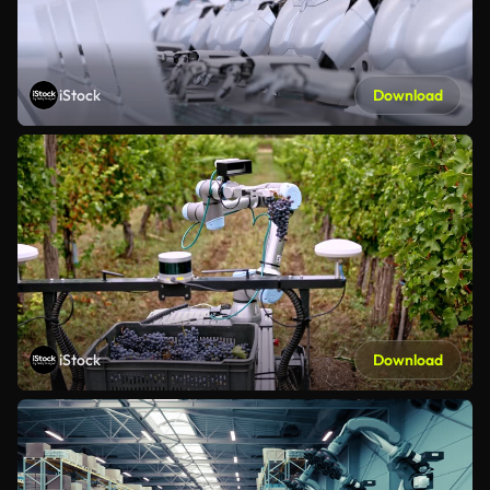
iStock
Download
iStock
Download