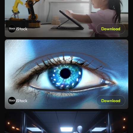
iStock
Download
iStock
Download