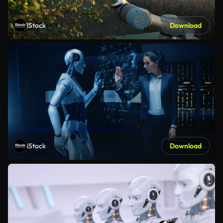
iStock
Download
iStock
Download