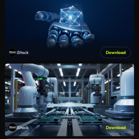
iStock
Download
iStock
Download