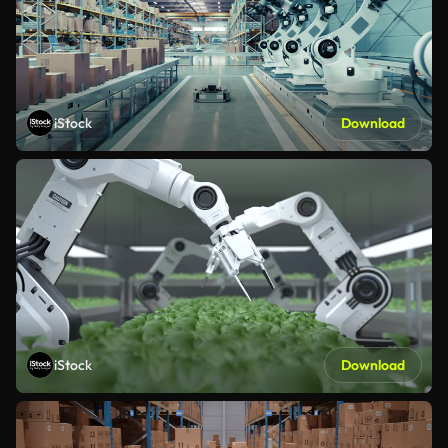
iStock
Download
iStock
Download