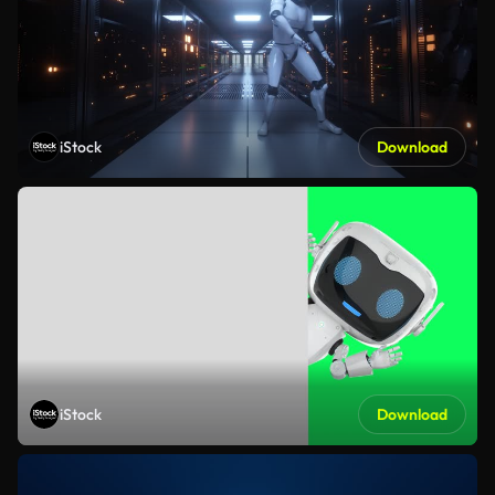
iStock
Download
iStock
Download