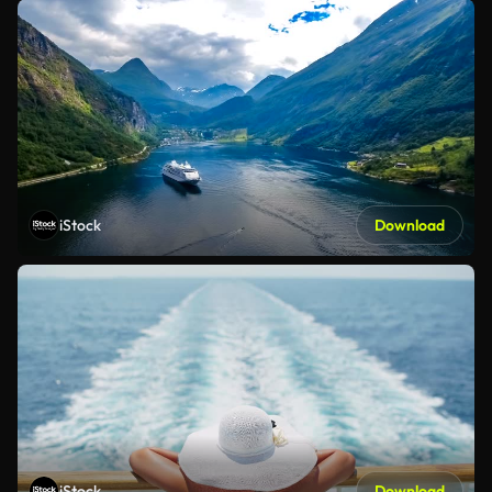
iStock
Download
iStock
Download