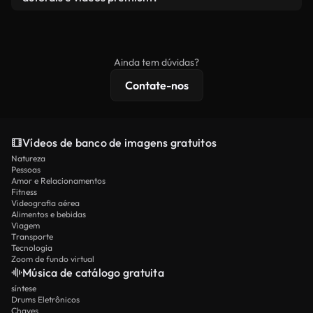
produto final esteja de acordo com nossa licença e
Os vídeos isentos de royalties incluem direitos
não seja redistribuído como conteúdo bruto de
comerciais, enquanto o conteúdo premium inclui
banco de imagens.
imagens exclusivas, resolução 4K e proteções de
Ainda tem dúvidas?
licenciamento estendidas.
Contate-nos
Vídeos de banco de imagens gratuitos
Natureza
Pessoas
Amor e Relacionamentos
Fitness
Videografia aérea
Alimentos e bebidas
Viagem
Transporte
Tecnologia
Zoom de fundo virtual
Música de catálogo gratuita
síntese
Drums Eletrônicos
Chaves