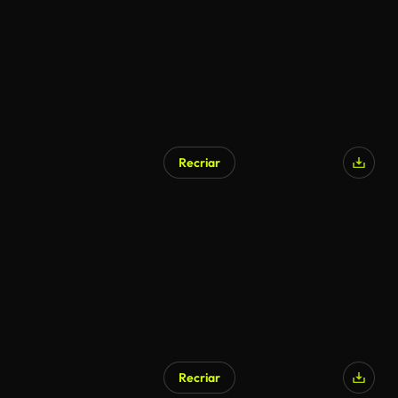
Recriar
Recriar