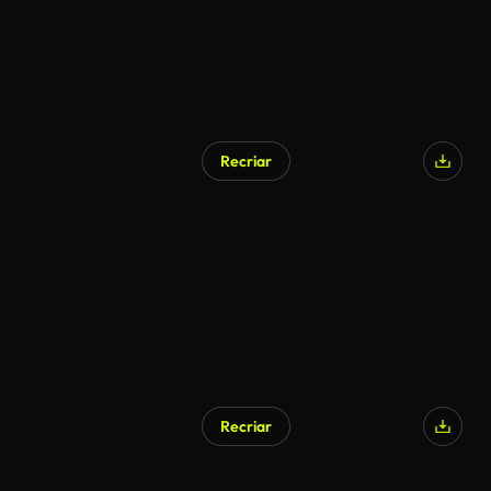
Recriar
Recriar