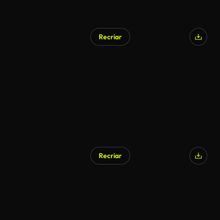
Recriar
Recriar