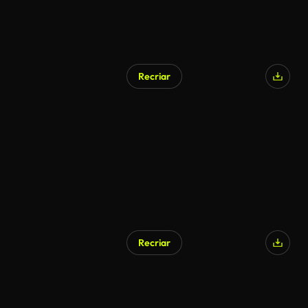
Recriar
Recriar