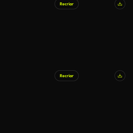
Recriar
Recriar