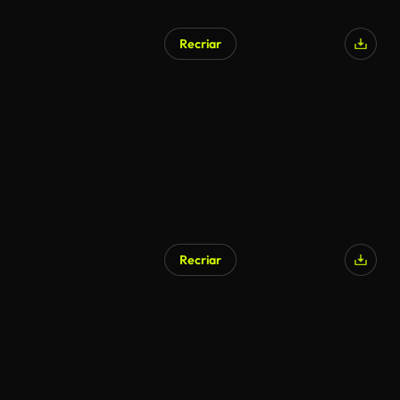
Recriar
Recriar