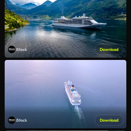
iStock
Download
iStock
Download