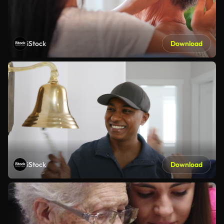
iStock
Download
iStock
Download