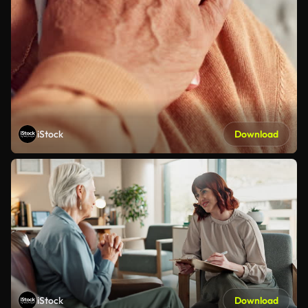
iStock
Download
iStock
Download