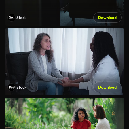
iStock
Download
iStock
Download