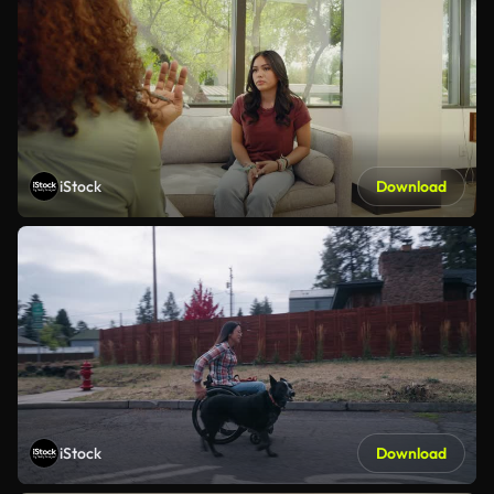
iStock
Download
iStock
Download