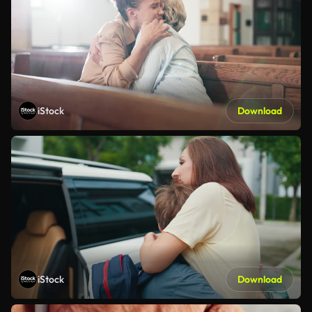
iStock
Download
iStock
Download