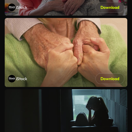
iStock
Download
iStock
Download