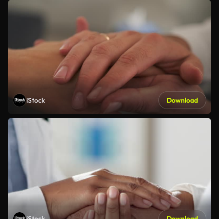
iStock
Download
iStock
Download