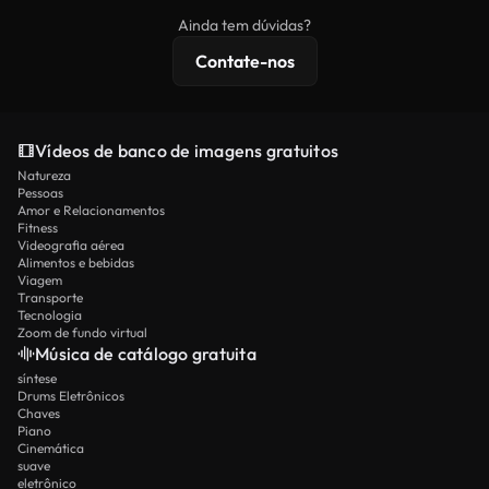
imagens exclusivas, resolução 4K e proteções de
Ainda tem dúvidas?
licenciamento estendidas.
Contate-nos
Vídeos de banco de imagens gratuitos
Natureza
Pessoas
Amor e Relacionamentos
Fitness
Videografia aérea
Alimentos e bebidas
Viagem
Transporte
Tecnologia
Zoom de fundo virtual
Música de catálogo gratuita
síntese
Drums Eletrônicos
Chaves
Piano
Cinemática
suave
eletrônico