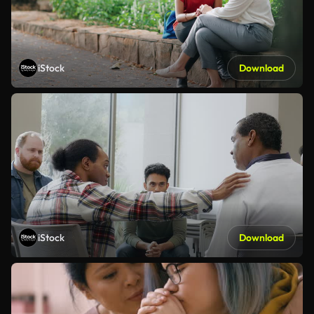
iStock
Download
iStock
Download